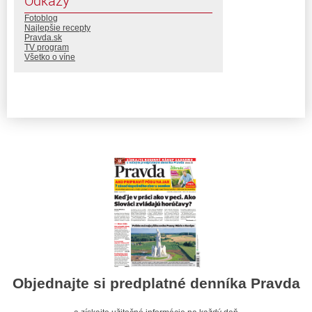
Odkazy
Fotoblog
Najlepšie recepty
Pravda.sk
TV program
Všetko o víne
Objednajte si predplatné denníka Pravda