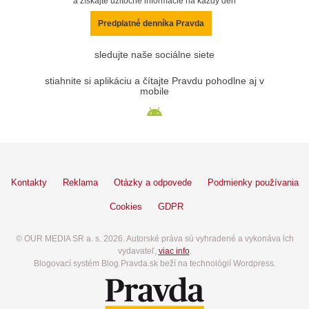
a získajte užitočné informácie na každý deň
Predplatné denníka Pravda
sledujte naše sociálne siete
stiahnite si aplikáciu a čítajte Pravdu pohodlne aj v
mobile
Kontakty
Reklama
Otázky a odpovede
Podmienky používania
Cookies
GDPR
© OUR MEDIA SR a. s. 2026. Autorské práva sú vyhradené a vykonáva ich
vydavateľ,
viac info
.
Blogovací systém Blog.Pravda.sk beží na technológií Wordpress.