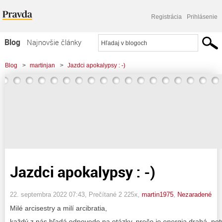
Registrácia
Prihlásenie
Blog
Najnovšie články
Najčítanejšie články
Blog
>
martinjan
>
Jazdci apokalypsy : -)
Najkomentovanejšie články
Zoznam blogov
Komerčné blogy
Jazdci apokalypsy : -)
22. septembra 2022 07:43
, Prečítané 2 225x,
martin1975
,
Nezaradené
Milé arcisestry a milí arcibratia,
každý z nás hľadá odpovede na otázky, prečo je energia drahá, potra