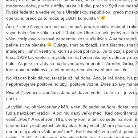
modernej dobe, prečo z Afriky utekajú ľudia, prečo v Sýrii nie možné
Ruská federácia vedie vojnu s Ukrajinskou republikou, prečo mosko
operácie, prečo za to môžu aj LGBT komunita ?
Áno, žijeme časy, ktoré poznali len naši praprarodičia v období ro
vojna bola všade vôkol, rozbiť Rakúsko-Uhorsko bolo jedným cieľom
vôkol chrípkovo-virusová pandémia kosila všetkých. A samozrejmá v
pekne žiť na planéte
Gulagy, smrť buržoázii, smrť šľachte, smrť 
inteligencii, smrť všetkým, ktorí sú proti pokroku. Je to ozaj s pod
kríza 1929 tak všetci si mysleli, že nič horšie ako byť evidovaný na
bolo. Ak je kríza vždy sa nájde vnútorný nepriateľ : Arméni, Gréci, 
kresťania, moslimovia, a iní mnohí prenasledovaní pre hoci-čo.
No však to bolo dávno, teraz je už iná doba. Áno, je iná doba. Na p
nepotrebujeme poštové holuby, poštové vozne. Dnes správy máme
Pisateľ Zjavenia s. apoštola Jána už dávno vedel, že kríza – je vždy
nasl.):
„A vyšiel iný, ohnivočervený kôň, a ten, čo sedel na ňom, dostal mo
ľudia navzájom vraždili. A bol mu daný veľký meč.
Keď otvoril treti
volať: „Poď!“ A videl som: Hľa, čierny kôň; a ten, čo sedel na ňom, m
spomedzi štyroch bytostí akoby hlas, ktorý volal: „Miera pšenice za
denár; olej a víno však nepoškoď!“
Keď otvoril štvrtú pečať, počul s
volala: „Poď!“
A videl som: Hľa, plavý kôň; ten, čo sedel na ňom, vo