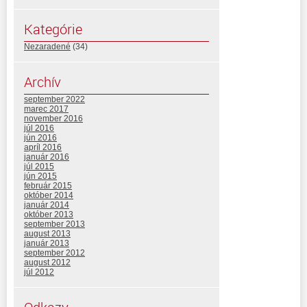
Kategórie
Nezaradené
(34)
Archív
september 2022
marec 2017
november 2016
júl 2016
jún 2016
apríl 2016
január 2016
júl 2015
jún 2015
február 2015
október 2014
január 2014
október 2013
september 2013
august 2013
január 2013
september 2012
august 2012
júl 2012