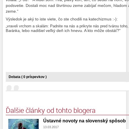
podsvetie. Dostali moc nad štvrtinou zeme zabíjať mečom, hladom a
zeme.“
Výsledok je aký to iste viete, čo ste chodili na katechizmus :-):
„vraveli vrchom a skalám: Padnite na nás a prikryte nás pred tvárou toho
ebo nadišiel veľký deň ich hnevu. A kto môže obstáť?“
Baránka, l
Debata ( 0 príspevkov )
Ďalšie články od tohto blogera
Ústavné novoty na slovenský spôsob
13.03.2017