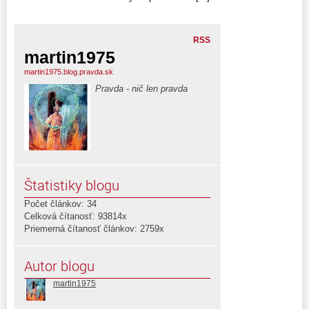
RSS
martin1975
martin1975.blog.pravda.sk
Pravda - nič len pravda
Štatistiky blogu
Počet článkov: 34
Celková čítanosť: 93814x
Priemerná čítanosť článkov: 2759x
Autor blogu
martin1975