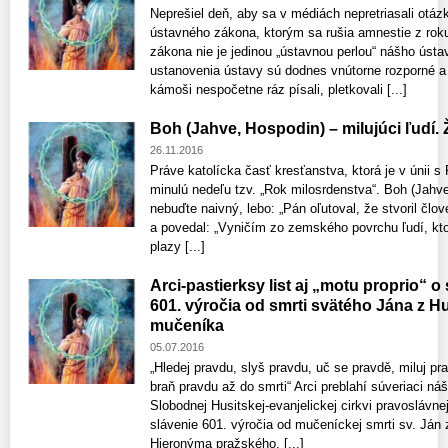
Neprešiel deň, aby sa v médiách nepretriasali otá
ústavného zákona, ktorým sa rušia amnestie z rok
zákona nie je jedinou „ústavnou perlou“ nášho ús
ustanovenia ústavy sú dodnes vnútorne rozporné a 
kámoši nespočetne ráz písali, pletkovali [...]
Boh (Jahve, Hospodin) – milujúci ľudí.
26.11.2016
Práve katolícka časť kresťanstva, ktorá je v únii 
minulú nedeľu tzv. „Rok milosrdenstva“. Boh (Jahve
nebuďte naivný, lebo: „Pán oľutoval, že stvoril člo
a povedal: „Vyničím zo zemského povrchu ľudí, ktor
plazy [...]
Arci-pastierksy list aj „motu proprio“ 
601. výročia od smrti svätého Jána z Hus
mučeníka
05.07.2016
„Hledej pravdu, slyš pravdu, uč se pravdě, miluj pr
braň pravdu až do smrti“ Arci preblahí súveriaci ná
Slobodnej Husitskej-evanjelickej cirkvi pravosláv
slávenie 601. výročia od mučeníckej smrti sv. Ján
Hieronýma pražského. [...]