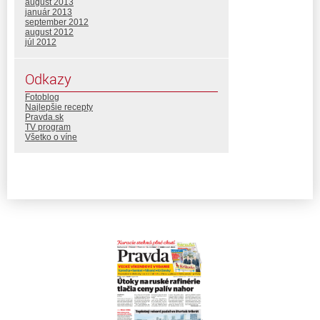
august 2013
január 2013
september 2012
august 2012
júl 2012
Odkazy
Fotoblog
Najlepšie recepty
Pravda.sk
TV program
Všetko o víne