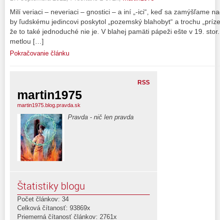
Milí veriaci – neveriaci – gnostici – a iní „-ici“, keď sa zamýšľame
by ľudskému jedincovi poskytol „pozemský blahobyt“ a trochu „príz
že to také jednoduché nie je. V blahej pamäti pápeži ešte v 19. stor.
metlou […]
Pokračovanie článku
RSS
martin1975
martin1975.blog.pravda.sk
Pravda - nič len pravda
Štatistiky blogu
Počet článkov: 34
Celková čítanosť: 93869x
Priemerná čítanosť článkov: 2761x