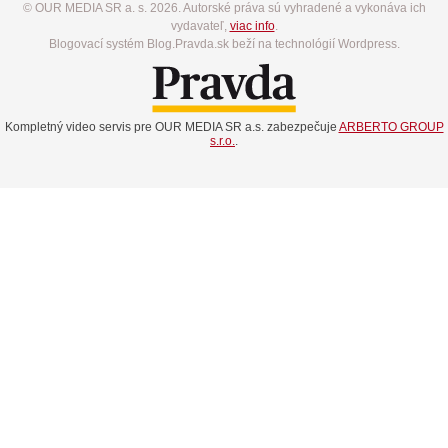
© OUR MEDIA SR a. s. 2026. Autorské práva sú vyhradené a vykonáva ich
vydavateľ,
viac info
.
Blogovací systém Blog.Pravda.sk beží na technológií Wordpress.
Kompletný video servis pre OUR MEDIA SR a.s. zabezpečuje
ARBERTO GROUP
s.r.o.
.