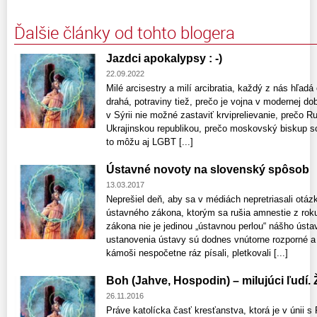
Ďalšie články od tohto blogera
Jazdci apokalypsy : -)
22.09.2022
Milé arcisestry a milí arcibratia, každý z nás hľad
drahá, potraviny tiež, prečo je vojna v modernej dob
v Sýrii nie možné zastaviť krviprelievanie, prečo R
Ukrajinskou republikou, prečo moskovský biskup s
to môžu aj LGBT [...]
Ústavné novoty na slovenský spôsob
13.03.2017
Neprešiel deň, aby sa v médiách nepretriasali otá
ústavného zákona, ktorým sa rušia amnestie z rok
zákona nie je jedinou „ústavnou perlou“ nášho ús
ustanovenia ústavy sú dodnes vnútorne rozporné a 
kámoši nespočetne ráz písali, pletkovali [...]
Boh (Jahve, Hospodin) – milujúci ľudí.
26.11.2016
Práve katolícka časť kresťanstva, ktorá je v únii 