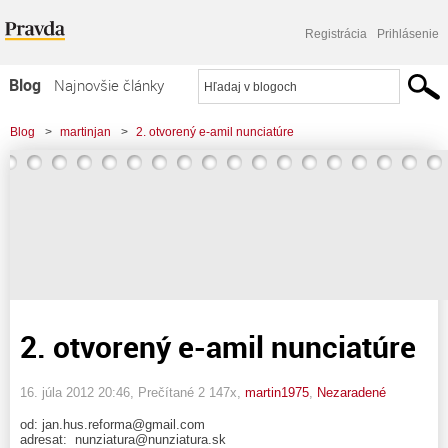
Registrácia
Prihlásenie
Blog
Najnovšie články
Najčítanejšie články
Blog
>
martinjan
>
2. otvorený e-amil nunciatúre
Najkomentovanejšie články
Zoznam blogov
Komerčné blogy
2. otvorený e-amil nunciatúre
16. júla 2012 20:46
, Prečítané 2 147x,
martin1975
,
Nezaradené
od: jan.hus.reforma@gmail.com
adresat: nunziatura@nunziatura.sk