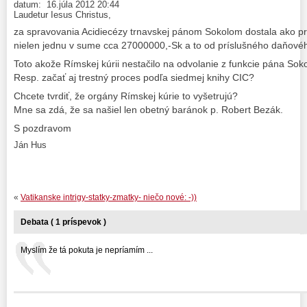
datum: 16.júla 2012 20:44
Laudetur Iesus Christus,
za spravovania Acidiecézy trnavskej pánom Sokolom dostala ako prá
nielen jednu v sume cca 27000000,-Sk a to od príslušného daňové
Toto akože Rímskej kúrii nestačilo na odvolanie z funkcie pána Sok
Resp. začať aj trestný proces podľa siedmej knihy CIC?
Chcete tvrdiť, že orgány Rímskej kúrie to vyšetrujú?
Mne sa zdá, že sa našiel len obetný baránok p. Robert Bezák.
S pozdravom
Ján Hus
«
Vatikanske intrigy-statky-zmatky- niečo nové: -))
Debata ( 1 príspevok )
Myslím že tá pokuta je nepríamím ...