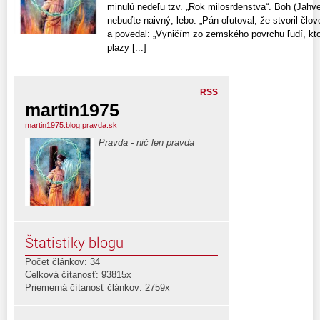
minulú nedeľu tzv. „Rok milosrdenstva“. Boh (Jahve
nebuďte naivný, lebo: „Pán oľutoval, že stvoril člo
a povedal: „Vyničím zo zemského povrchu ľudí, ktor
plazy [...]
RSS
martin1975
martin1975.blog.pravda.sk
Pravda - nič len pravda
Štatistiky blogu
Počet článkov: 34
Celková čítanosť: 93815x
Priemerná čítanosť článkov: 2759x