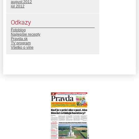
august 2012
júl 2012
Odkazy
Fotoblog
Najlepšie recepty
Pravda.sk
TV program
Všetko o víne